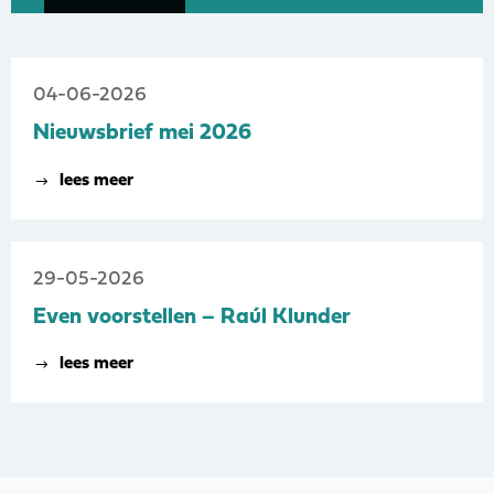
22-10-2024
04-06-2026
Op zoek naar
lees meer
Nieuwsbrief mei 2026
aanpakkers? Denk
lees meer
eens aan vso en
pro!
29-05-2026
Even voorstellen – Raúl Klunder
lees meer